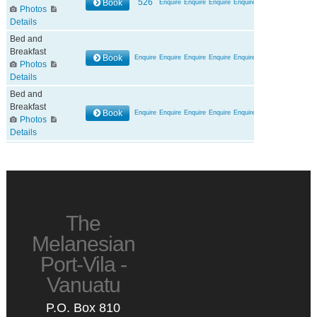
The
Melanesian
Port-Vila -
Vanuatu
P.O. Box 810